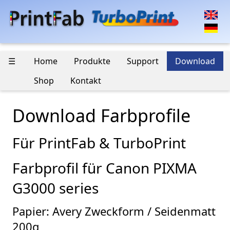
☰
Home
Produkte
Support
Download
Shop
Kontakt
Download Farbprofile
Für PrintFab & TurboPrint
Farbprofil für Canon PIXMA
G3000 series
Papier: Avery Zweckform / Seidenmatt
200g