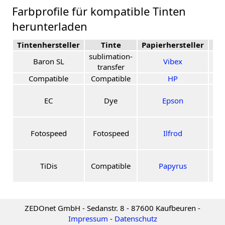
Farbprofile für kompatible Tinten
herunterladen
Tintenhersteller
Tinte
Papierhersteller
Pa
sublimation-
Baron SL
Vibex
V
transfer
Compatible
Compatible
HP
SF
Pr
EC
Dye
Epson
G
P
Ga
Fotospeed
Fotospeed
Ilfrod
Sm
G
TiDis
Compatible
Papyrus
P
ZEDOnet GmbH - Sedanstr. 8 - 87600 Kaufbeuren -
Impressum
-
Datenschutz