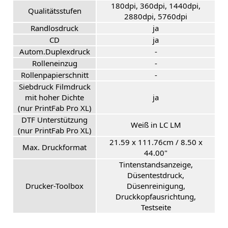
180dpi, 360dpi, 1440dpi,
Qualitätsstufen
2880dpi, 5760dpi
Randlosdruck
ja
CD
ja
Autom.Duplexdruck
-
Rolleneinzug
-
Rollenpapierschnitt
-
Siebdruck Filmdruck
mit hoher Dichte
ja
(nur PrintFab Pro XL)
DTF Unterstützung
Weiß in LC LM
(nur PrintFab Pro XL)
21.59 x 111.76cm / 8.50 x
Max. Druckformat
44.00"
Tintenstandsanzeige,
Düsentestdruck,
Drucker-Toolbox
Düsenreinigung,
Druckkopfausrichtung,
Testseite