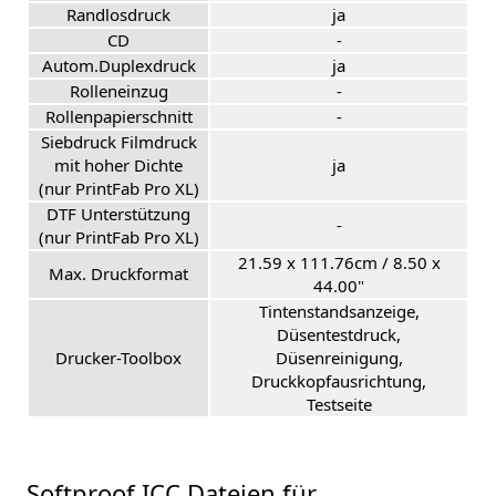
Randlosdruck
ja
CD
-
Autom.Duplexdruck
ja
Rolleneinzug
-
Rollenpapierschnitt
-
Siebdruck Filmdruck
mit hoher Dichte
ja
(nur PrintFab Pro XL)
DTF Unterstützung
-
(nur PrintFab Pro XL)
21.59 x 111.76cm / 8.50 x
Max. Druckformat
44.00"
Tintenstandsanzeige,
Düsentestdruck,
Drucker-Toolbox
Düsenreinigung,
Druckkopfausrichtung,
Testseite
Softproof ICC Dateien für