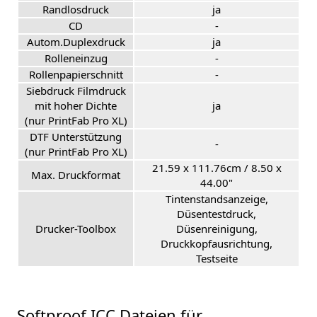
Randlosdruck
ja
CD
-
Autom.Duplexdruck
ja
Rolleneinzug
-
Rollenpapierschnitt
-
Siebdruck Filmdruck
mit hoher Dichte
ja
(nur PrintFab Pro XL)
DTF Unterstützung
-
(nur PrintFab Pro XL)
21.59 x 111.76cm / 8.50 x
Max. Druckformat
44.00"
Tintenstandsanzeige,
Düsentestdruck,
Drucker-Toolbox
Düsenreinigung,
Druckkopfausrichtung,
Testseite
Softproof ICC Dateien für