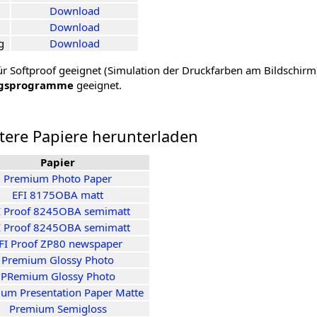
Download
Download
g
Download
für Softproof geeignet (Simulation der Druckfarben am Bildschirm).
ngsprogramme
geeignet.
itere Papiere herunterladen
Papier
Premium Photo Paper
EFI 8175OBA matt
I Proof 8245OBA semimatt
I Proof 8245OBA semimatt
FI Proof ZP80 newspaper
Premium Glossy Photo
PRemium Glossy Photo
um Presentation Paper Matte
Premium Semigloss