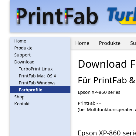
Home
Home
Produkte
Su
Produkte
Support
Download Fa
Download
TurboPrint Linux
PrintFab Mac OS X
Für PrintFab &
PrintFab Windows
Farbprofile
Epson XP-860 series
Shop
PrintFab - -
Kontakt
(bei Multifunktionsgeräten w
Epson XP-860 serie