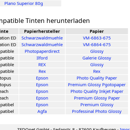
Plano Superior 80g
ompatible Tinten herunterladen
inte
Papierhersteller
Papier
ation ED
Schwarzwaldmuehle
VM-6863-675
ation ED
Schwarzwaldmuehle
VM-6864-675
patible
Photopaperdirect
Glossy
patible
Ilford
Galerie Glossy
patible
REX
Glossy
patible
Rex
Rex
topus
Epson
Photo Quality Paper
topus
Epson
Premium Glossy Pgotopaper
each
Epson
Photo Quality Inkjet Paper
each
Epson
Premium Glossy Paper
patibel
Epson
Premium Glossy
patibel
Agfa
Professinal Photo Glossy
ZEDOnet GmbH - Sedanstr. 8 - 87600 Kaufbeuren -
Impr