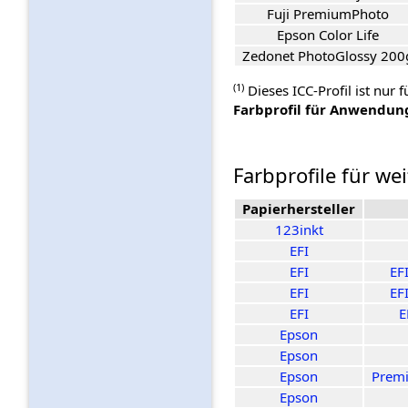
Fuji PremiumPhoto
Epson Color Life
Zedonet PhotoGlossy 200
(1)
Dieses ICC-Profil ist nur 
Farbprofil für Anwendu
Farbprofile für we
Papierhersteller
123inkt
EFI
EFI
EF
EFI
EF
EFI
E
Epson
Epson
Epson
Premi
Epson