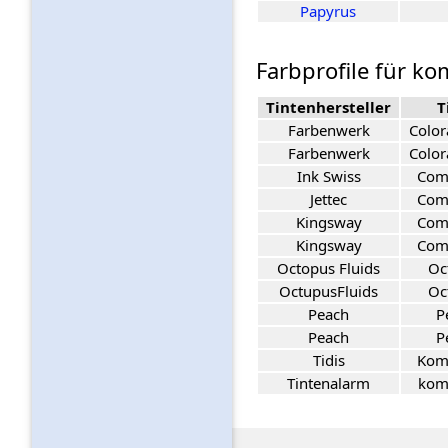
Papyrus
Farbprofile für k
Tintenhersteller
T
Farbenwerk
Color
Farbenwerk
Color
Ink Swiss
Com
Jettec
Com
Kingsway
Com
Kingsway
Com
Octopus Fluids
Oc
OctupusFluids
Oc
Peach
P
Peach
P
Tidis
Kom
Tintenalarm
kom