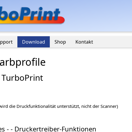
pport
Download
Shop
Kontakt
rbprofile
 TurboPrint
ird die Druckfunktionalität unterstützt, nicht der Scanner)
s - - Druckertreiber-Funktionen