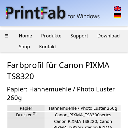
☰
Home
Produkte
Support
Download
Shop
Kontakt
Farbprofil für Canon PIXMA
TS8320
Papier: Hahnemuehle / Photo Luster
260g
Papier
Hahnemuehle / Photo Luster 260g
(1)
Drucker
Canon_PIXMA_TS8300series
Canon PIXMA TS8220, Canon
PIXMA TS8250, Canon PIXMA