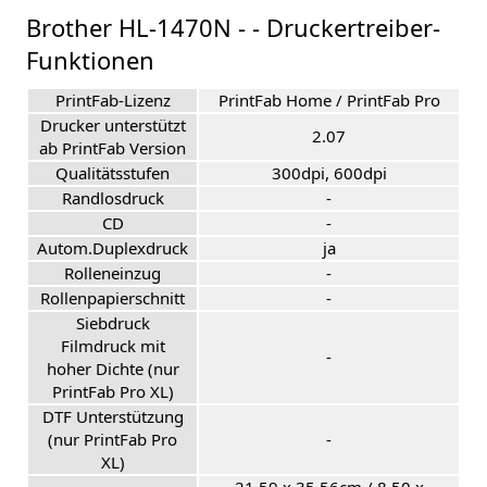
Brother HL-1470N - - Druckertreiber-
Funktionen
PrintFab-Lizenz
PrintFab Home / PrintFab Pro
Drucker unterstützt
2.07
ab PrintFab Version
Qualitätsstufen
300dpi, 600dpi
Randlosdruck
-
CD
-
Autom.Duplexdruck
ja
Rolleneinzug
-
Rollenpapierschnitt
-
Siebdruck
Filmdruck mit
-
hoher Dichte (nur
PrintFab Pro XL)
DTF Unterstützung
(nur PrintFab Pro
-
XL)