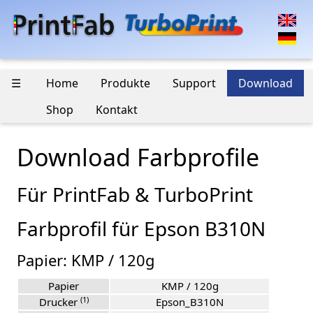
☰
Home
Produkte
Support
Download
Shop
Kontakt
Download Farbprofile
Für PrintFab & TurboPrint
Farbprofil für Epson B310N
Papier: KMP / 120g
Papier
KMP / 120g
(1)
Drucker
Epson_B310N