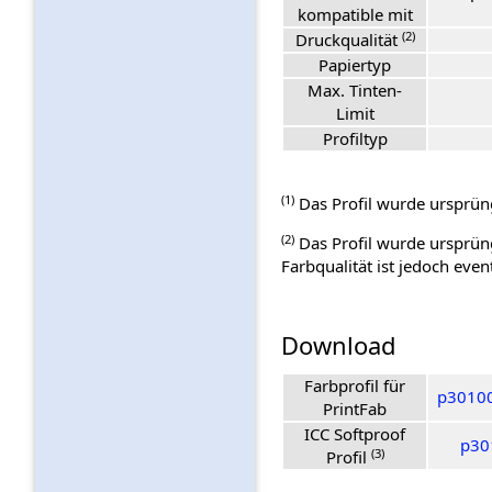
kompatible mit
(2)
Druckqualität
Papiertyp
Max. Tinten-
Limit
Profiltyp
(1)
Das Profil wurde ursprüng
(2)
Das Profil wurde ursprüng
Farbqualität ist jedoch even
Download
Farbprofil für
p30100
PrintFab
ICC Softproof
p30
(3)
Profil