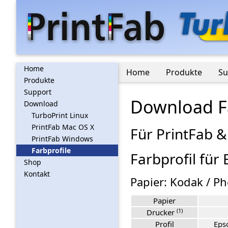
Home
Home
Produkte
Su
Produkte
Support
Download Fa
Download
TurboPrint Linux
PrintFab Mac OS X
Für PrintFab &
PrintFab Windows
Farbprofile
Farbprofil für
Shop
Kontakt
Papier: Kodak / P
Papier
(1)
Drucker
Profil
Eps