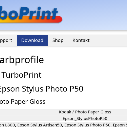
pport
Download
Shop
Kontakt
rbprofile
 TurboPrint
 Epson Stylus Photo P50
hoto Paper Gloss
Kodak / Photo Paper Gloss
Epson_StylusPhotoP50
on L800, Epson Stylus Artisan50, Epson Stylus Photo P50, Epson