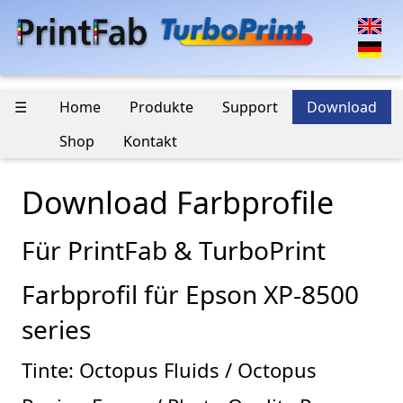
☰
Home
Produkte
Support
Download
Shop
Kontakt
Download Farbprofile
Für PrintFab & TurboPrint
Farbprofil für Epson XP-8500
series
Tinte: Octopus Fluids / Octopus