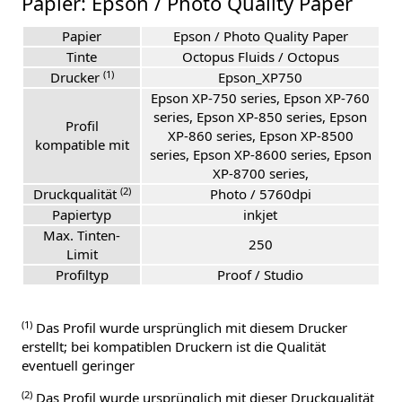
Papier: Epson / Photo Quality Paper
Papier
Epson / Photo Quality Paper
Tinte
Octopus Fluids / Octopus
(1)
Drucker
Epson_XP750
Epson XP-750 series, Epson XP-760
series, Epson XP-850 series, Epson
Profil
XP-860 series, Epson XP-8500
kompatible mit
series, Epson XP-8600 series, Epson
XP-8700 series,
(2)
Druckqualität
Photo / 5760dpi
Papiertyp
inkjet
Max. Tinten-
250
Limit
Profiltyp
Proof / Studio
(1)
Das Profil wurde ursprünglich mit diesem Drucker
erstellt; bei kompatiblen Druckern ist die Qualität
eventuell geringer
(2)
Das Profil wurde ursprünglich mit dieser Druckqualität