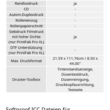
Randlosdruck
ja
CD
-
Autom.Duplexdruck
-
Rolleneinzug
-
Rollenpapierschnitt
-
Siebdruck Filmdruck
mit hoher Dichte
ja
(nur PrintFab Pro XL)
DTF Unterstützung
-
(nur PrintFab Pro XL)
21.59 x 111.76cm / 8.50 x
Max. Druckformat
44.00"
Tintenstandsanzeige,
Düsentestdruck,
Drucker-Toolbox
Düsenreinigung,
Druckkopfausrichtung,
Testseite
Softproof ICC Dateien für