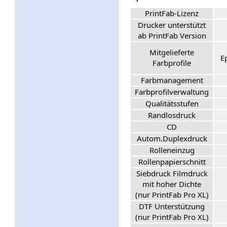
PrintFab-Lizenz
Drucker unterstützt
ab PrintFab Version
Mitgelieferte
E
Farbprofile
Farbmanagement
Farbprofilverwaltung
Qualitätsstufen
Randlosdruck
CD
Autom.Duplexdruck
Rolleneinzug
Rollenpapierschnitt
Siebdruck Filmdruck
mit hoher Dichte
(nur PrintFab Pro XL)
DTF Unterstützung
(nur PrintFab Pro XL)