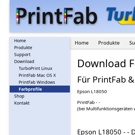
Home
Home
Produkte
Su
Produkte
Support
Download Fa
Download
TurboPrint Linux
PrintFab Mac OS X
Für PrintFab &
PrintFab Windows
Farbprofile
Epson L18050
Shop
PrintFab - -
Kontakt
(bei Multifunktionsgeräten w
Epson L18050 - - 