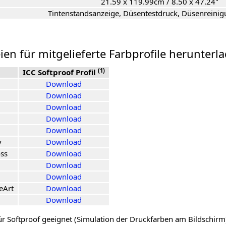
21.59 x 119.99cm / 8.50 x 47.24"
Tintenstandsanzeige, Düsentestdruck, Düsenreinigu
ien für mitgelieferte Farbprofile herunterl
(1)
ICC Softproof Profil
Download
Download
Download
Download
Download
y
Download
ss
Download
Download
Download
eArt
Download
Download
für Softproof geeignet (Simulation der Druckfarben am Bildschirm).