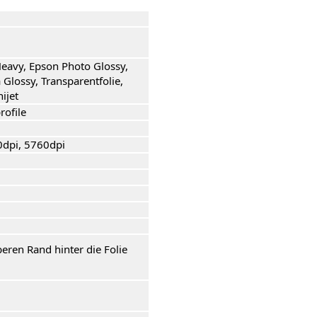
Heavy, Epson Photo Glossy,
lossy, Transparentfolie,
ijet
rofile
0dpi, 5760dpi
beren Rand hinter die Folie