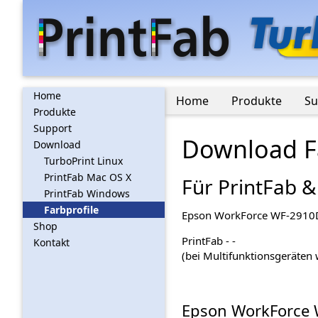
Home
Home
Produkte
Su
Produkte
Support
Download Fa
Download
TurboPrint Linux
PrintFab Mac OS X
Für PrintFab &
PrintFab Windows
Farbprofile
Epson WorkForce WF-291
Shop
PrintFab - -
Kontakt
(bei Multifunktionsgeräten w
Epson WorkForce 