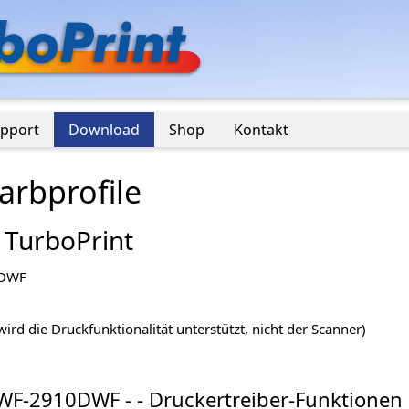
pport
Download
Shop
Kontakt
rbprofile
 TurboPrint
0DWF
ird die Druckfunktionalität unterstützt, nicht der Scanner)
WF-2910DWF - - Druckertreiber-Funktionen