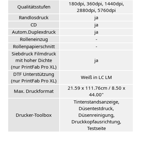
180dpi, 360dpi, 1440dpi,
Qualitätsstufen
2880dpi, 5760dpi
Randlosdruck
ja
CD
ja
Autom.Duplexdruck
ja
Rolleneinzug
-
Rollenpapierschnitt
-
Siebdruck Filmdruck
mit hoher Dichte
ja
(nur PrintFab Pro XL)
DTF Unterstützung
Weiß in LC LM
(nur PrintFab Pro XL)
21.59 x 111.76cm / 8.50 x
Max. Druckformat
44.00"
Tintenstandsanzeige,
Düsentestdruck,
Drucker-Toolbox
Düsenreinigung,
Druckkopfausrichtung,
Testseite