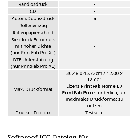
Randlosdruck
-
CD
-
Autom.Duplexdruck
ja
Rolleneinzug
-
Rollenpapierschnitt
-
Siebdruck Filmdruck
mit hoher Dichte
-
(nur PrintFab Pro XL)
DTF Unterstützung
-
(nur PrintFab Pro XL)
30.48 x 45.72cm / 12.00 x
18.00"
Lizenz
PrintFab Home L /
Max. Druckformat
PrintFab Pro
erforderlich, um
maximales Druckformat zu
nutzen
Drucker-Toolbox
Testseite
Softproof ICC Dateien für